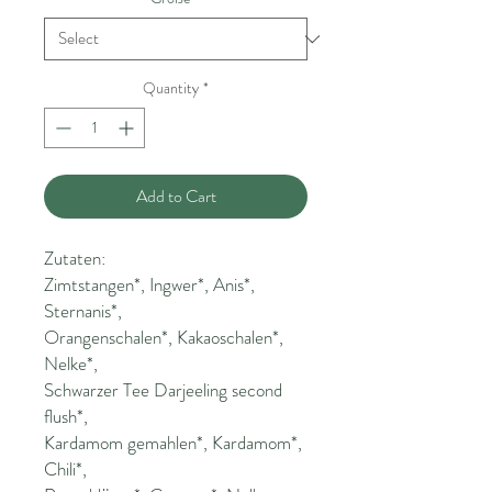
Quantity
*
Add to Cart
Zutaten:
Zimtstangen*, Ingwer*, Anis*,
Sternanis*,
Orangenschalen*, Kakaoschalen*,
Nelke*,
Schwarzer Tee Darjeeling second
flush*,
Kardamom gemahlen*, Kardamom*,
Chili*,