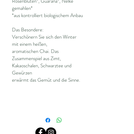
Rosenblüten*, Guarana*, Nelke
gemahlen*
*aus kontrolliert biologischem Anbau
Das Besondere:
Verschönern Sie sich den Winter
mit einem heißen,
aromatischen Chai. Das
Zusammenspiel aus Zimt,
Kakaoschalen, Schwarztee und
Gewürzen
erwärmt das Gemüt und die Sinne.
weitere Informationen
alveus Winter Tea
WINTER CHAI
Herbal Blend Chai Taste
Tüte 100g - Tee lose