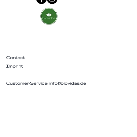
Zubereitung:
12-15g Tee bei einem Liter Wasser
ca 10-12 Minuten ziehen lassen
bei 100° Celsius
Contact
Imprint
Customer-Service:
info@biovidas.de
Mo-Fr, 08:30 - 19:00 Uhr
Hilfe
Datenschutz
FAQ