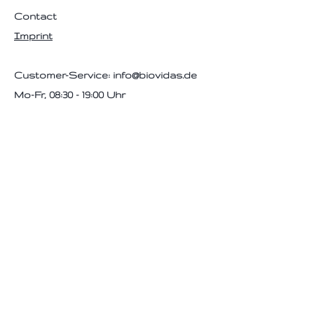
Contact
Imprint
Customer-Service:
info@biovidas.de
Mo-Fr, 08:30 - 19:00 Uhr
Hilfe
Datenschutz
FAQ
AGB
Disclaimer
Versand- & Zahlungsarten
Follow Us